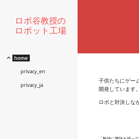
Sk
ロボ谷教授の
ロボット工場
home
privacy_en
子供たちにゲー
privacy_ja
開発しています
ロボと対決しな
「勉強に興味を持っ